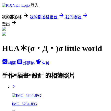
登入
我的部落格
我的部落格後台
我的帳號
登出
HUA＊(σ・Д・)σ little world
相簿
部落格
名片
手作*插畫*設計 的相簿照片
IMG_5794.JPG