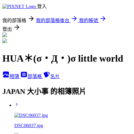
登入
我的部落格
我的部落格後台
我的帳號
登出
HUA＊(σ・Д・)σ little world
相簿
部落格
名片
JAPAN 大小事 的相簿照片
DSC06037.jpg