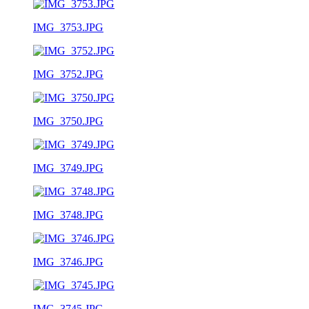
IMG_3753.JPG
IMG_3752.JPG
IMG_3750.JPG
IMG_3749.JPG
IMG_3748.JPG
IMG_3746.JPG
IMG_3745.JPG