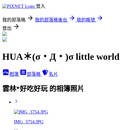
登入
我的部落格
我的部落格後台
我的帳號
登出
HUA＊(σ・Д・)σ little world
相簿
部落格
名片
雲林*好吃好玩 的相簿照片
IMG_3754.JPG