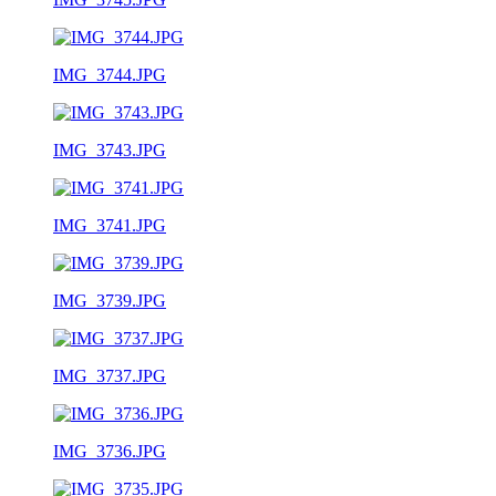
IMG_3744.JPG
IMG_3743.JPG
IMG_3741.JPG
IMG_3739.JPG
IMG_3737.JPG
IMG_3736.JPG