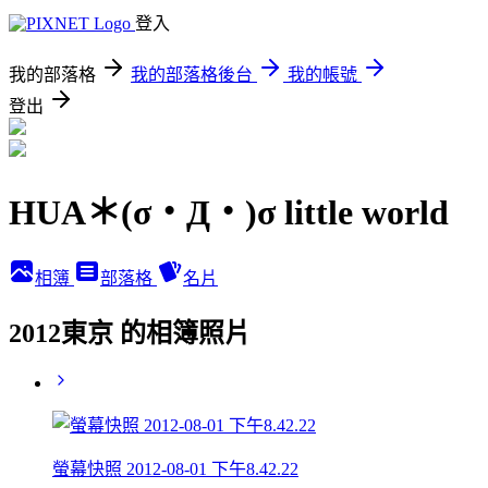
登入
我的部落格
我的部落格後台
我的帳號
登出
HUA＊(σ・Д・)σ little world
相簿
部落格
名片
2012東京 的相簿照片
螢幕快照 2012-08-01 下午8.42.22