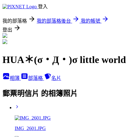
登入
我的部落格
我的部落格後台
我的帳號
登出
HUA＊(σ・Д・)σ little world
相簿
部落格
名片
郵票明信片 的相簿照片
IMG_2601.JPG