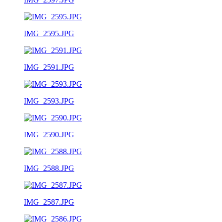
IMG_2595.JPG
IMG_2591.JPG
IMG_2593.JPG
IMG_2590.JPG
IMG_2588.JPG
IMG_2587.JPG