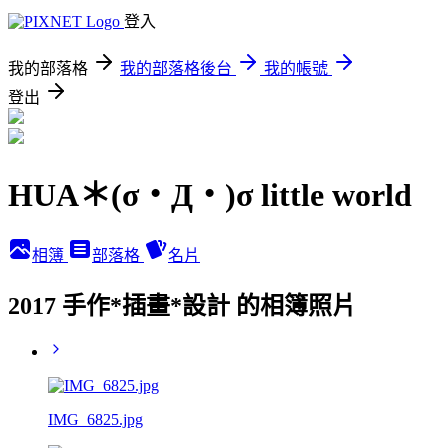
登入
我的部落格
我的部落格後台
我的帳號
登出
HUA＊(σ・Д・)σ little world
相簿
部落格
名片
2017 手作*插畫*設計 的相簿照片
IMG_6825.jpg