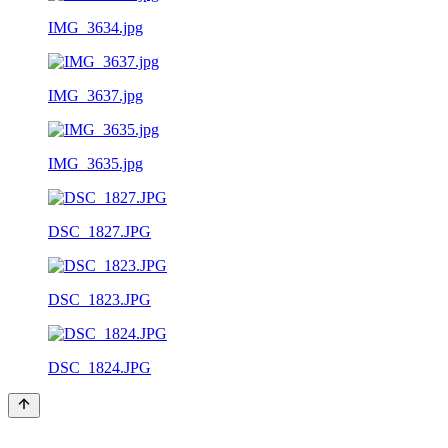
IMG_3634.jpg
IMG_3637.jpg
IMG_3635.jpg
DSC_1827.JPG
DSC_1823.JPG
DSC_1824.JPG